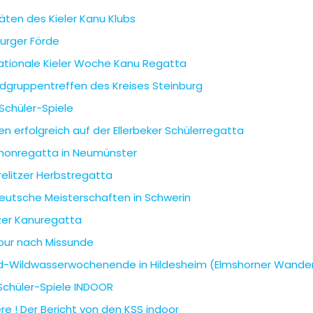
täten des Kieler Kanu Klubs
urger Förde
nationale Kieler Woche Kanu Regatta
dgruppentreffen des Kreises Steinburg
Schüler-Spiele
n erfolgreich auf der Ellerbeker Schülerregatta
honregatta in Neumünster
elitzer Herbstregatta
eutsche Meisterschaften in Schwerin
zer Kanuregatta
our nach Missunde
d-Wildwasserwochenende in Hildesheim (Elmshorner Wander
Schüler-Spiele INDOOR
re ! Der Bericht von den KSS indoor