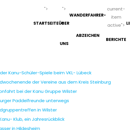
">
">
current-
WANDERFAHRER-
item
STARTSEITE
ÜBER
L
active">
ABZEICHEN
BERICHTE
UNS
 der Kanu-Schüler-Spiele beim VKL- Lübeck
dwochenende der Vereine aus dem Kreis Steinburg
nfahrt bei der Kanu Gruppe Wilster
burger Paddelfreunde unterwegs
dgruppentreffen in Wilster
Kanu- Klub, ein Jahresrückblick
sser in Hildesheim