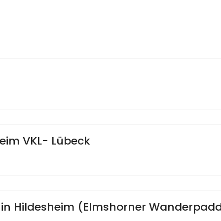
beim VKL- Lübeck
n Hildesheim (Elmshorner Wanderpaddl