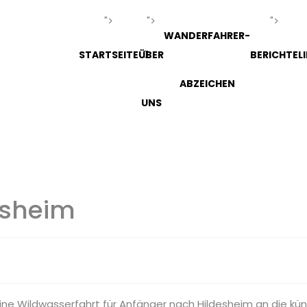
">
">
">
WANDERFAHRER-
STARTSEITE
ÜBER
BERICHTE
L
ABZEICHEN
UNS
esheim
ine Wildwasserfahrt für Anfänger nach Hildesheim an die kün